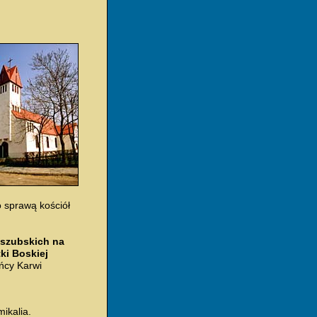
 sprawą kościół
aszubskich na
ki Boskiej
ńcy Karwi
ikalia.