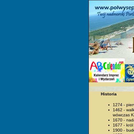
Historia
1274 - pie
1462 - wal
wówczas K
1670 - nad
1677 - król
1900 - bud