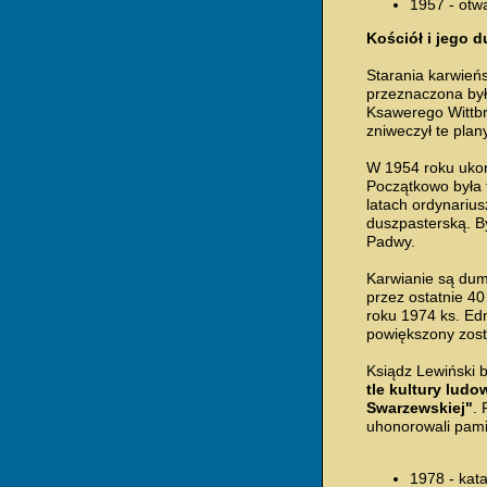
1957 - otwa
Kościół i jego d
Starania karwień
przeznaczona był
Ksawerego Wittbr
zniweczył te plany
W 1954 roku ukoń
Początkowo była to
latach ordynariu
duszpasterską. By
Padwy.
Karwianie są dumn
przez ostatnie 40
roku 1974 ks. Ed
powiększony zosta
Ksiądz Lewiński 
tle kultury ludo
Swarzewskiej"
.
uhonorowali pamię
1978 - kat