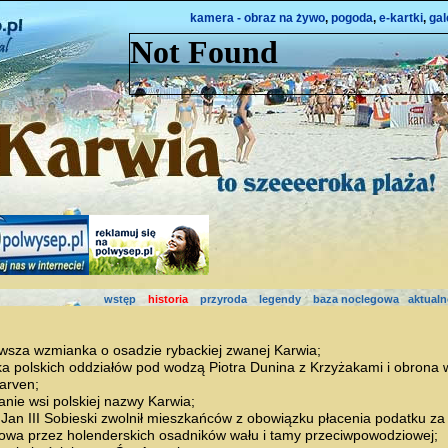
kamera - obraz na żywo
,
pogoda
,
e-kartki
,
gal
wstęp
historia
przyroda
legendy
baza noclegowa
aktualn
rwsza wzmianka o osadzie rybackiej zwanej Karwia;
ka polskich oddziałów pod wodzą Piotra Dunina z Krzyżakami i obrona 
arven;
anie wsi polskiej nazwy Karwia;
 Jan III Sobieski zwolnił mieszkańców z obowiązku płacenia podatku za
owa przez holenderskich osadników wału i tamy przeciwpowodziowej;