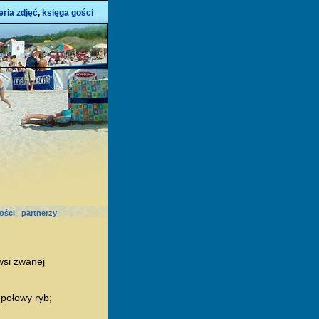
eria zdjęć
,
księga gości
ości
partnerzy
wsi zwanej
 połowy ryb;