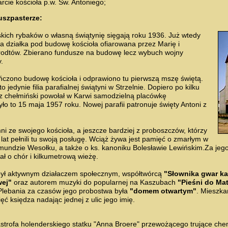
rcie kościoła p.w. Św. Antoniego;
uszpasterze:
skich rybaków o własną świątynię sięgają roku 1936. Już wtedy
a działka pod budowę kościoła ofiarowana przez Marię i
odtów. Zbierano fundusze na budowę lecz wybuch wojny
.
czono budowę kościoła i odprawiono tu pierwszą mszę świętą.
 jedynie filia parafialnej świątyni w Strzelnie. Dopiero po kilku
sz chełmiński powołał w Karwi samodzielną placówkę
ło to 15 maja 1957 roku. Nowej parafii patronuje święty Antoni z
i ze swojego kościoła, a jeszcze bardziej z proboszczów, którzy
 lat pełnili tu swoją posługę. Wciąż żywa jest pamięć o zmarłym w
mundzie Wesołku, a także o ks. kanoniku Bolesławie Lewińskim.Za jego
ł o chór i kilkumetrową wieżę.
był aktywnym działaczem społecznym, współtwórcą
"Słownika gwar k
wej"
oraz autorem muzyki do popularnej na Kaszubach
"Pieśni do Mat
 Plebania za czasów jego probostwa była
"domem otwartym"
. Mieszka
ć księdza nadając jednej z ulic jego imię.
astrofa holenderskiego statku "Anna Broere" przewożącego trujące chem